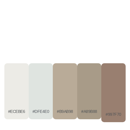
#ECEBE6
#DFE4E0
#B9AB98
#A89B88
#997F70