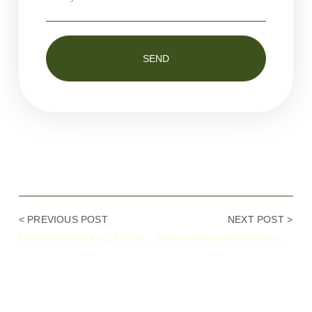
SEND
Alternative:
< PREVIOUS POST
NEXT POST >
Online Markenbildung: 5 Schritte, um deine Marke im digitalen Zeitalter zu etablieren
Elemente eines professionellen Online-Markenauftritts und wie man sie umsetzt