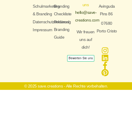
uns
Schulmarketing
Branding
Avinguda
hello@save-
& Branding
Checkliste
Pins 86
creations.com
Datenschutzerklärung
Personal
07680
Branding
Impressum
Porto Cristo
Wir freuen
Guide
uns auf
dich!
© 2025 save.creations - Alle Rechte vorbehalten.