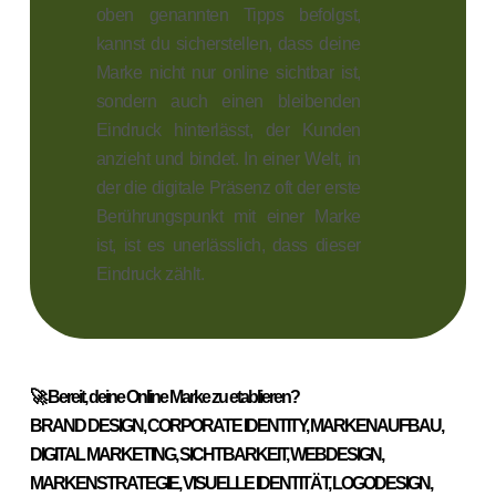
oben genannten Tipps befolgst,
kannst du sicherstellen, dass deine
Marke nicht nur online sichtbar ist,
sondern auch einen bleibenden
Eindruck hinterlässt, der Kunden
anzieht und bindet. In einer Welt, in
der die digitale Präsenz oft der erste
Berührungspunkt mit einer Marke
ist, ist es unerlässlich, dass dieser
Eindruck zählt.
🚀 Bereit, deine Online Marke zu etablieren?
BRAND DESIGN, CORPORATE IDENTITY, MARKENAUFBAU,
DIGITAL MARKETING, SICHTBARKEIT, WEBDESIGN,
MARKENSTRATEGIE, VISUELLE IDENTITÄT, LOGODESIGN,