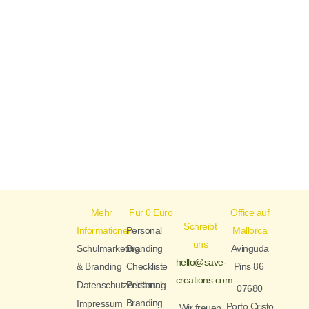
Mehr
Für 0 Euro
Office auf
Schreibt
Informationen
Personal
Mallorca
uns
Schulmarketing
Branding
Avinguda
hello@save-
& Branding
Checkliste
Pins 86
creations.com
Datenschutzerklärung
Personal
07680
Branding
Impressum
Porto Cristo
Wir freuen