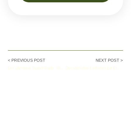
Alternative:
< PREVIOUS POST
NEXT POST >
Der ultimative Brand Guide: Wie Sie Ihre Marke konsistent und wirkungsvoll gestalten
Der ultimative Leitfaden zur Erstellung einer professionellen Website für Coaches und Dienstleister