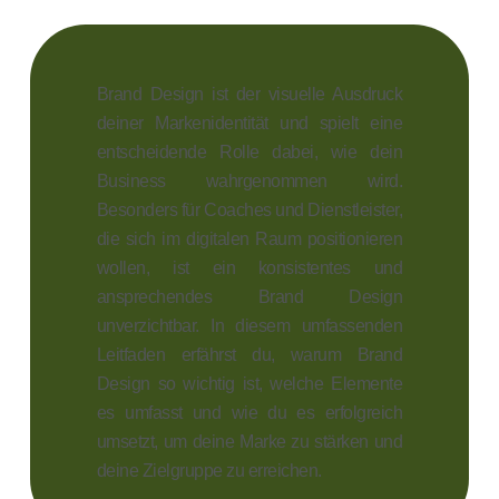
Brand Design ist der visuelle Ausdruck
deiner Markenidentität und spielt eine
entscheidende Rolle dabei, wie dein
Business wahrgenommen wird.
Besonders für Coaches und Dienstleister,
die sich im digitalen Raum positionieren
wollen, ist ein konsistentes und
ansprechendes Brand Design
unverzichtbar. In diesem umfassenden
Leitfaden erfährst du, warum Brand
Design so wichtig ist, welche Elemente
es umfasst und wie du es erfolgreich
umsetzt, um deine Marke zu stärken und
deine Zielgruppe zu erreichen.