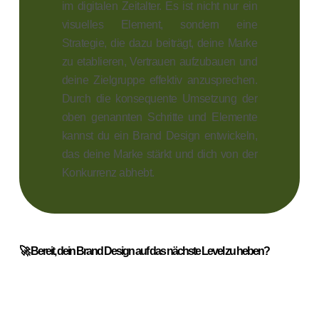
im digitalen Zeitalter. Es ist nicht nur ein
visuelles Element, sondern eine
Strategie, die dazu beiträgt, deine Marke
zu etablieren, Vertrauen aufzubauen und
deine Zielgruppe effektiv anzusprechen.
Durch die konsequente Umsetzung der
oben genannten Schritte und Elemente
kannst du ein Brand Design entwickeln,
das deine Marke stärkt und dich von der
Konkurrenz abhebt.
🚀 Bereit, dein Brand Design auf das nächste Level zu heben?